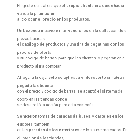
EL gesto central era que
el propio cliente era quien hacía
válida la promoción
al colocar el precio en los productos.
Un
buzoneo masivo e intervenciones en la calle,
con dos
piezas básicas;
el catálogo de productos
y una tira de pegatinas con los
precios de oferta
y su código de barras, para que los clientes lo pegaran en el
producto al ir a comprar.
Al legar a la caja,
solo se aplicaba el descuento si habían
pegado la etiqueta
con el precio y código de barras,
se adaptó el sistema
de
cobro en las tiendas donde
se desarrolló la acción para esta campaña.
Se hicieron tomas de
paradas de buses,
y
carteles en los
eucoles
, también
en las
paredes de los exteriores
de los supermercados. En
el
interior de las tiendas,