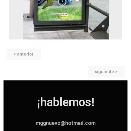
< anterior
siguiente >
¡hablemos!
mggnuevo@hotmail.com