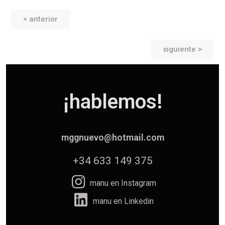
< anterior
siguiente >
¡hablemos!
mggnuevo@hotmail.com
+34 633 149 375
manu en Instagram
manu en Linkedin