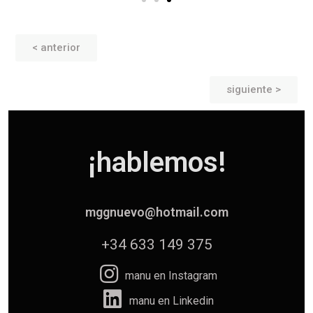
< anterior
siguiente >
¡hablemos!
mggnuevo@hotmail.com
+34 633 149 375
manu en Instagram
manu en Linkedin