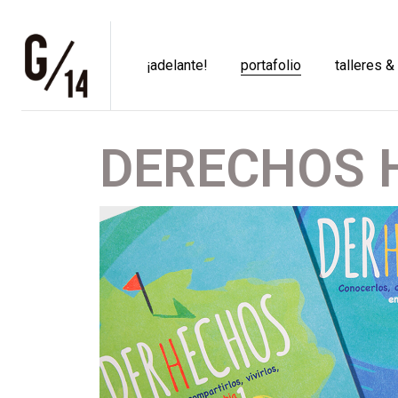
¡adelante!
portafolio
talleres &
DERECHOS