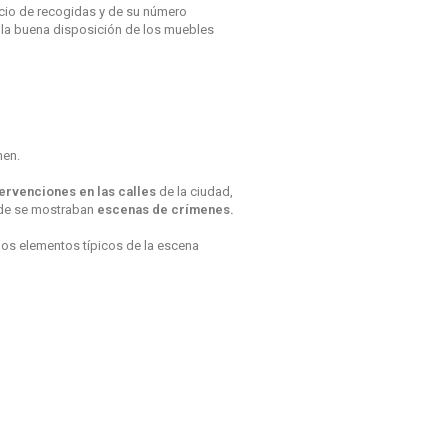
cio de recogidas y de su número
 la buena disposición de los muebles
men.
tervenciones en las calles
de la ciudad,
e se mostraban
escenas de crímenes.
os elementos típicos de la escena