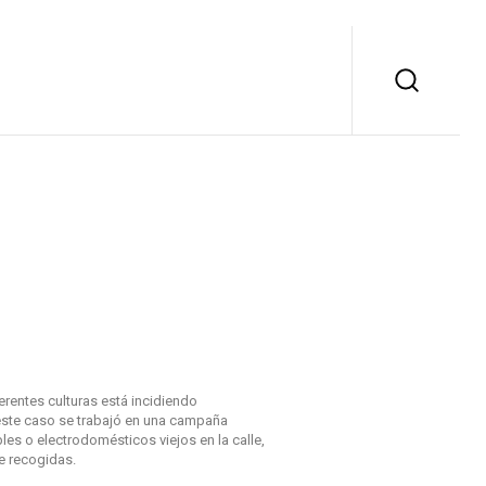
erentes culturas está incidiendo
 este caso se trabajó en una campaña
les o electrodomésticos viejos en la calle,
de recogidas.