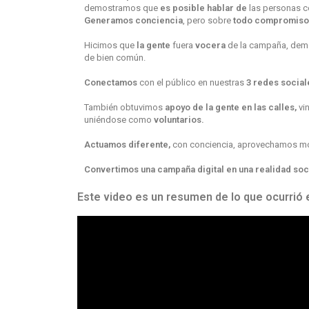
demostramos que
es posible hablar de
las personas 
Generamos conciencia
, pero sobre
todo compromiso
Hicimos que
la gente
fuera
vocera
de la campaña, demos
de bien común.
Conectamos
con el público en nuestras
3 redes social
También obtuvimos
apoyo de la gente en las calles,
vi
uniéndose como
voluntarios.
Actuamos diferente,
con conciencia, aprovechamos mom
Convertimos una campaña digital en una realidad soc
Este video es un resumen de lo que ocurrió