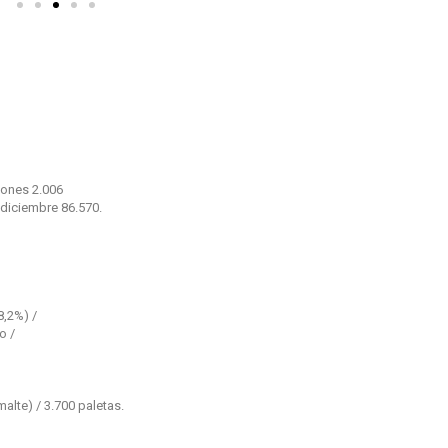
iones 2.006
 diciembre 86.570.
8,2%) /
o /
alte) / 3.700 paletas.