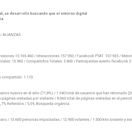
al, se
desarrolló buscando que el entorno digital
ia.
 / ALIANZAS
mpresiones 15.165.460 / Interacciones 157.950 / Facebook PTAT 107.935 / Menc
 Totales: 13.963 / Compartidos Totales: 3.843 / Participantes evento facebook 3
s compartido: 1.110.
suarios nuevos en el sitio (71,8%) / 1.540 total de usuarios que han retornado (2
áginas visitadas por visitante / 8.663 total de páginas visitadas en el period
 12,7% Referidos / 5,5% Búsqueda orgánica.
ano / 13.600 personas impactadas / 12.900 volantes / 1.500 kits (volante y esm