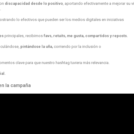
con
discapacidad desde lo positivo
, aportando efectivamente a mejorar su v
.
trando lo efectivos que pueden ser los medios digitales en iniciativas
es
principales, recibimos
favs, retuits, me gusta, compartidos y reposts.
nculándose,
pintándose la uña,
corriendo por la inclusión o
entos clave para que nuestro hashtag tuviera más relevancia.
ial.
 en la campaña