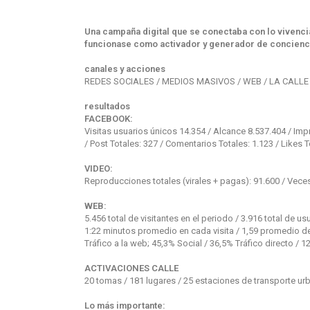
Una campaña digital que se conectaba con lo vivenci
funcionase como activador y generador de concienc
canales y acciones
REDES SOCIALES / MEDIOS MASIVOS / WEB / LA CALLE
resultados
FACEBOOK
:
Visitas usuarios únicos 14.354 / Alcance 8.537.404 / I
/ Post Totales: 327 / Comentarios Totales: 1.123 / Likes
VIDEO
:
Reproducciones totales (virales + pagas): 91.600 / Vece
WEB:
5.456 total de visitantes en el periodo / 3.916 total de u
1:22 minutos promedio en cada visita / 1,59 promedio de p
Tráfico a la web; 45,3% Social / 36,5% Tráfico directo /
ACTIVACIONES
CALLE
20 tomas / 181 lugares / 25 estaciones de transporte urb
Lo más importante: