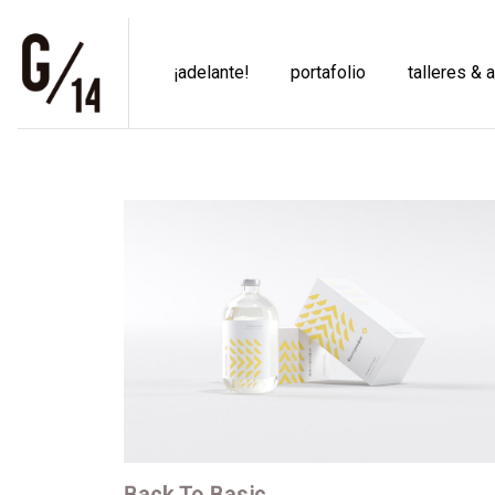
¡adelante!
portafolio
talleres & 
Back To Basic