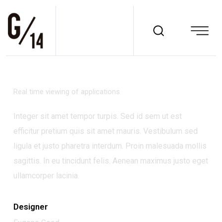
Real time viewing of applications
Integer sit amet tempor turpis. Sed id sem ut est
efficitur pretium quis sit amet mauris. Vestibulum sed
ligula et justo pharetra interdum. Proin malesuada mollis
sagittis. In eu tincidunt felis. Aenean maximus justo eget
ullamcorper lacinia.
Designer